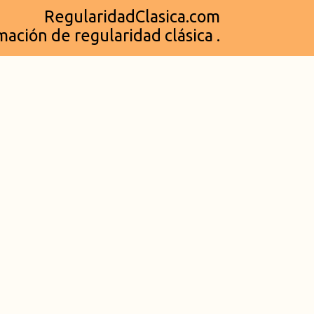
RegularidadClasica.com
ación de regularidad clásica .